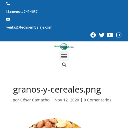
Llámenos: 7454637
ventas@tecnoembalaje.com
granos-y-cereales.png
por
César Camacho
|
Nov 12, 2020
|
0 Comentarios